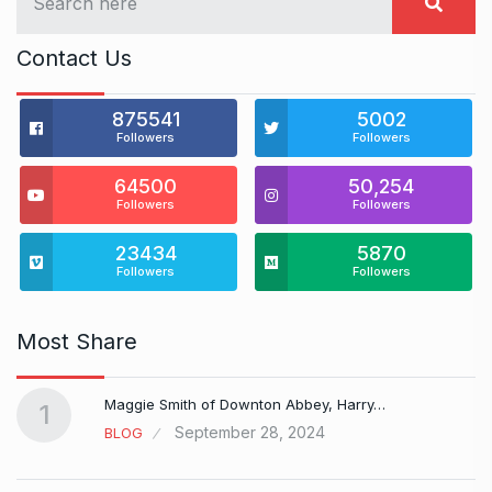
Contact Us
875541
5002
Followers
Followers
64500
50,254
Followers
Followers
23434
5870
Followers
Followers
Most Share
Maggie Smith of Downton Abbey, Harry…
1
September 28, 2024
BLOG